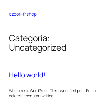
Pular
para
ozoori-fr.shop
o
conteúdo
Categoria:
Uncategorized
Hello world!
Welcome to WordPress. This is your first post. Edit or
delete it, then start writing!